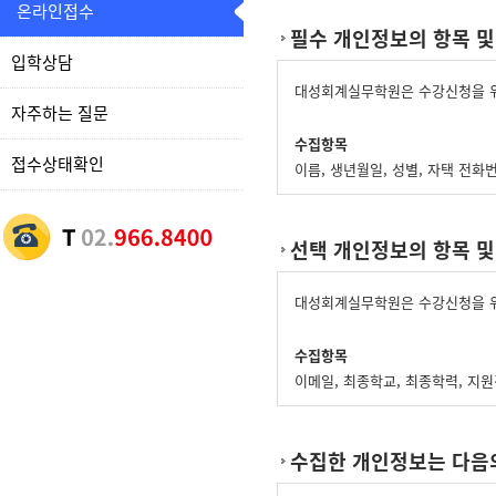
온라인접수
필수 개인정보의 항목 및
입학상담
대성회계실무학원은 수강신청을 위
자주하는 질문
수집항목
접수상태확인
이름, 생년월일, 성별, 자택 전화
재직자 교육
선택 개인정보의 항목 및
위 수집항목 포함, 사업장명, 사업
개인정보 수집방법
대성회계실무학원은 수강신청을 위
홈페이지(수강신청)
수집항목
이메일, 최종학교, 최종학력, 지
수집한 개인정보는 다음