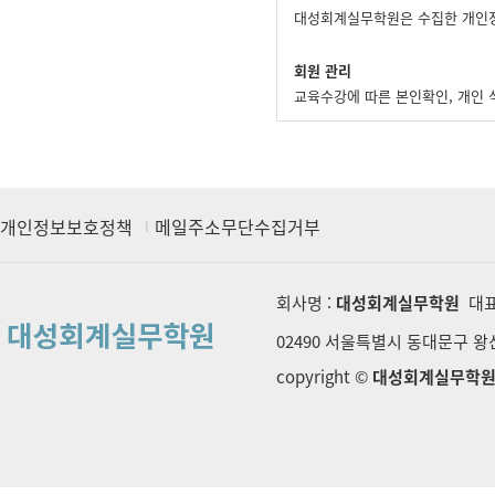
대성회계실무학원은 수집한 개인정
회원 관리
교육수강에 따른 본인확인, 개인 식
마케팅 및 광고에 활용
교육정보 전달, 접속 빈도 파악 
개인정보보호정책
메일주소무단수집거부
회사명 :
대성회계실무학원
대표
02490 서울특별시 동대문구 왕산로
copyright ©
대성회계실무학