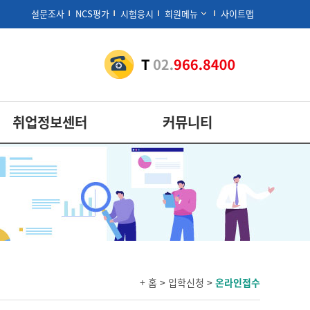
설문조사
NCS평가
시험응시
회원메뉴
사이트맵
취업정보센터
커뮤니티
+ 홈
>
입학신청
>
온라인접수