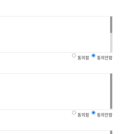
동의함
동의안함
자 수, 수강료 환급 계좌정보
동의함
동의안함