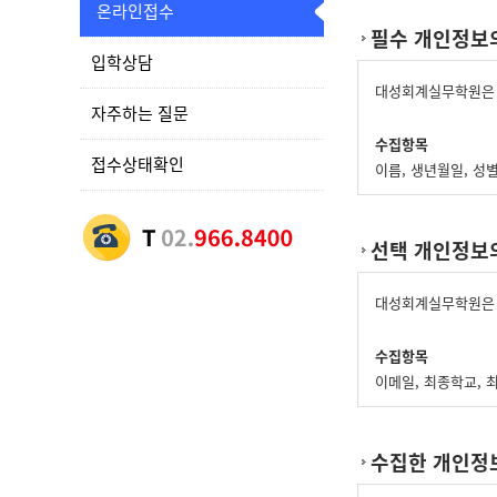
온라인접수
필수 개인정보의
입학상담
대성회계실무학원은 
자주하는 질문
수집항목
접수상태확인
이름, 생년월일, 성
재직자 교육
선택 개인정보의
위 수집항목 포함, 
개인정보 수집방법
대성회계실무학원은 
홈페이지(수강신청)
수집항목
이메일, 최종학교, 
수집한 개인정