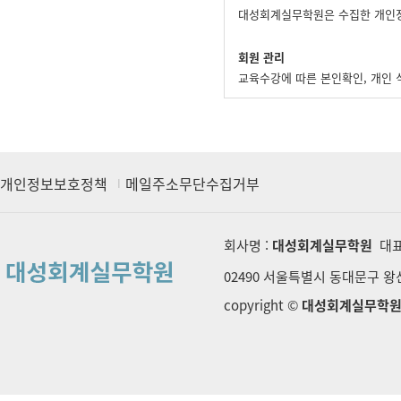
대성회계실무학원은 수집한 개인정
회원 관리
교육수강에 따른 본인확인, 개인 식
마케팅 및 광고에 활용
교육정보 전달, 접속 빈도 파악 
개인정보보호정책
메일주소무단수집거부
회사명 :
대성회계실무학원
대표
02490 서울특별시 동대문구 왕산로
copyright ©
대성회계실무학