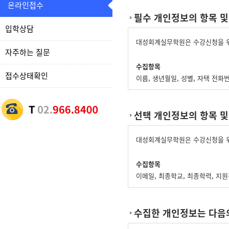
온라인접수
필수 개인정보의 항목 및
입학상담
대성회계실무학원은 수강신청을 위
자주하는 질문
수집항목
접수상태확인
이름, 생년월일, 성별, 자택 전화
재직자 교육
선택 개인정보의 항목 및
위 수집항목 포함, 사업장명, 사업
개인정보 수집방법
대성회계실무학원은 수강신청을 위
홈페이지(수강신청)
수집항목
이메일, 최종학교, 최종학력, 지
수집한 개인정보는 다음