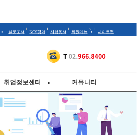
설문조사
NCS평가
시험응시
회원메뉴
사이트맵
취업정보센터
커뮤니티