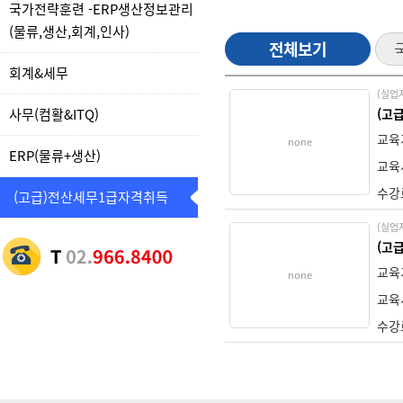
국가전략훈련 -ERP생산정보관리
(물류,생산,회계,인사)
전체보기
회계&세무
(실업
사무(컴활&ITQ)
(고
교육
none
ERP(물류+생산)
교육
수강
(고급)전산세무1급자격취득
(실업
(고
교육
none
교육
수강