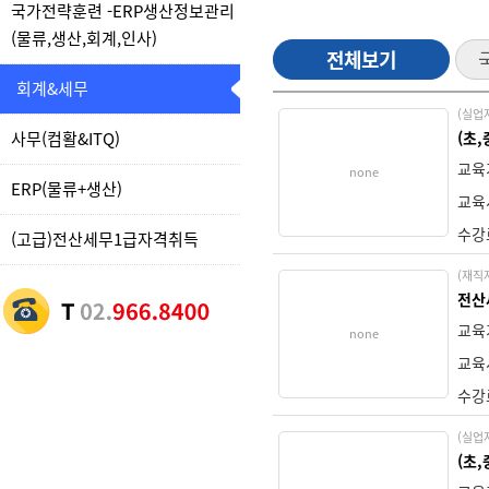
국가전략훈련 -ERP생산정보관리
(물류,생산,회계,인사)
전체보기
회계&세무
(실업
사무(컴활&ITQ)
(초
교육
none
ERP(물류+생산)
교육
수강
(고급)전산세무1급자격취득
(재직
전산
교육
none
교육
수강
(실업
(초