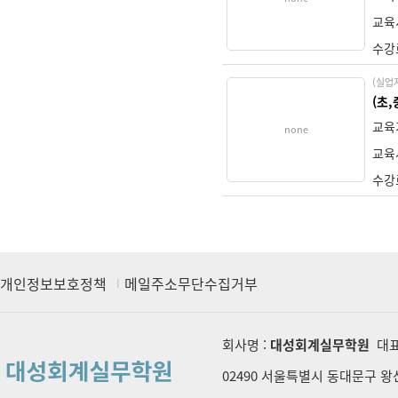
교육
수강
(실업
(초
교육
none
교육
수강
개인정보보호정책
메일주소무단수집거부
회사명 :
대성회계실무학원
대표
02490 서울특별시 동대문구 왕산로